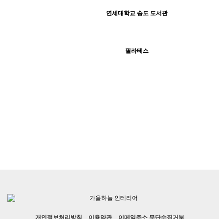
최고관리자
연세대학교 송도 도서관
H
165
05-15
최고관리자
162
05-13
최고관리자
필라테스
H
(주)가을하늘
(주)가을하늘
개인정보처리방침
이용약관
이메일주소 무단수집거부