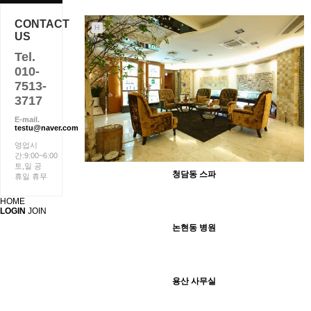
CONTACT
H
US
Tel.
010-
7513-
3717
E-mail.
testu@naver.com
영업시
간:9:00~6:00
토,일 공
청담동 스파
휴일 휴무
HOME
319
07-05
LOGIN
JOIN
최고관리자
논현동 병원
H
200
07-05
최고관리자
184
06-23
최고관리자
용산 사무실
H