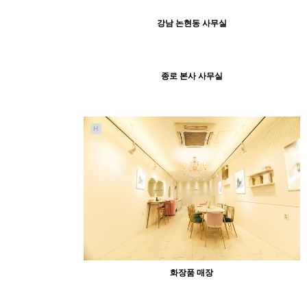
206
05-15
최고관리자
강남 논현동 사무실
H
171
05-15
최고관리자
종로 본사 사무실
H
H
화장품 매장
166
05-15