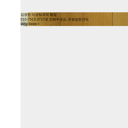
검증된 시공팀과의 협업
010-7513-3717로 전화주세요..무료방문견적.
view more +