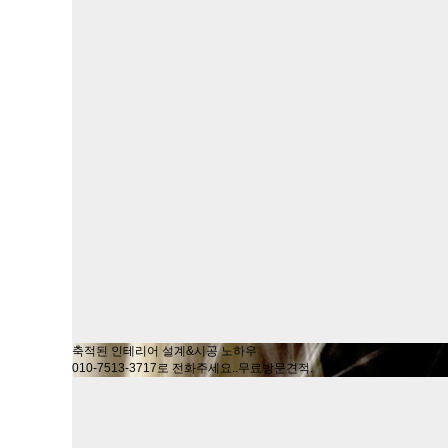
축적된 인테리어 설계&시공 노하우
010-7513-3717로 전화주세요..무료방문견적.